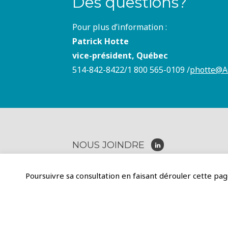
Des questions?
Pour plus d’information :
Patrick Hotte
vice-président, Québec
514-842-8422/1 800 565-0109 /
photte@A
NOUS JOINDRE
View site in English
Poursuivre sa consultation en faisant dérouler cette page
598 rue Victoria, CP 36601
St-Lambert, QC J4P3S8