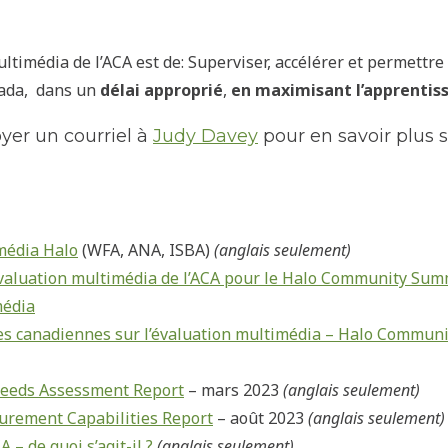
ltimédia de l’ACA est de:
Superviser, accélérer et permettre
nada, dans un
délai approprié
,
en maximisant
l’apprentis
yer un courriel à
Judy Davey
pour en savoir plus su
média Halo
(WFA, ANA, ISBA)
(anglais seulement)
d’évaluation multimédia de l’ACA pour le Halo Community Sum
média
es canadiennes sur l’évaluation multimédia – Halo Commun
Needs Assessment Report
– mars 2023
(anglais seulement)
rement Capabilities Report
– août 2023
(anglais seulement)
 – de quoi s’agit-il ?
(anglais seulement)