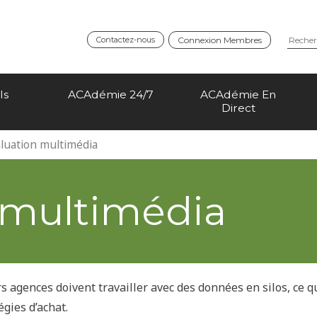
Contactez-nous
Connexion Membres
ls
ACAdémie 24/7
ACAdémie En
Direct
luation multimédia
 multimédia
rs agences doivent travailler avec des données en silos, ce q
gies d’achat.